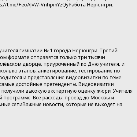
tps://t.me/+eoAJvW-VnhpmYzQyРабота Нерюнгри:
 учителя гимназии № 1 города Нерюнгри. Третий
чном формате отправятся только три тысячи
лёвском дворце, приуроченный ко Дню учителя, и
сколько этапов: анкетирование, тестирование по
оводителя и представление видеовизитки по теме
ы самые достойные претенденты. Видеовизитки
получили высокую экспертную оценку жюри. Учителя
й программе. Все расходы: проезд до Москвы и
льные сетиВажные новости, которые не выходят на