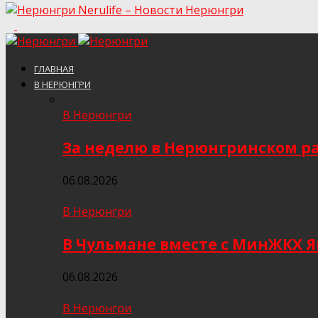
Nerulife – Новости Нерюнгри
ГЛАВНАЯ
В НЕРЮНГРИ
В Нерюнгри
За неделю в Нерюнгринском ра
06.08.2026
В Нерюнгри
В Чульмане вместе с МинЖКХ 
06.08.2026
В Нерюнгри