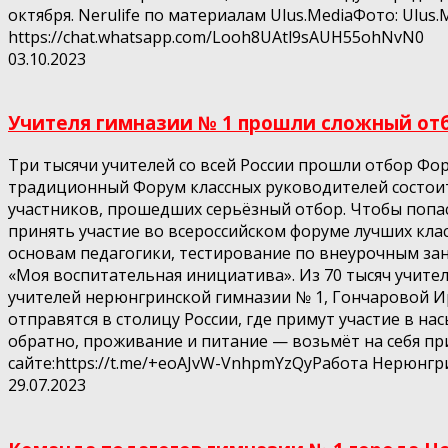
октября. Nerulife по материалам Ulus.MediaФото: Ulu
https://chat.whatsapp.com/Looh8UAtl9sAUH55ohNvN0
03.10.2023
Учителя гимназии № 1 прошли сложный отб
Три тысячи учителей со всей России прошли отбор Фо
традиционный Форум классных руководителей состоится
участников, прошедших серьёзный отбор. Чтобы попа
принять участие во всероссийском форуме лучших кла
основам педагогики, тестирование по внеурочным за
«Моя воспитательная инициатива». Из 70 тысяч учите
учителей нерюнгринской гимназии № 1, Гончаровой 
отправятся в столицу России, где примут участие в н
обратно, проживание и питание — возьмёт на себя пр
сайте:https://t.me/+eoAJvW-VnhpmYzQyРабота Нерюнгри
29.07.2023