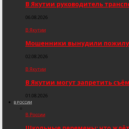
В Якутии руководитель трансп
06.08.2026
В Якутии
Мошенники вынудили пожилую я
02.08.2026
В Якутии
В Якутии могут запретить съё
01.08.2026
В РОССИИ
В России
Школьные перемены: что ждёт 