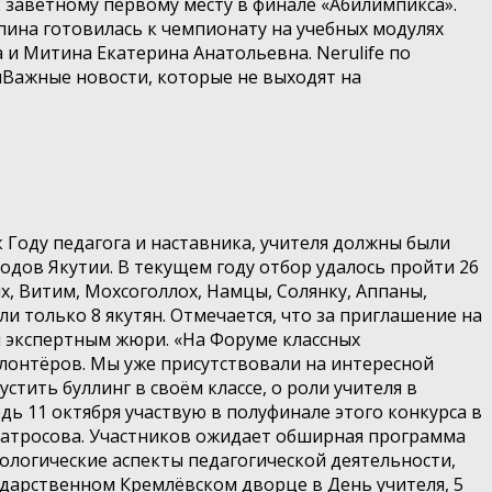
к заветному первому месту в финале «Абилимпикса».
пина готовилась к чемпионату на учебных модулях
и Митина Екатерина Анатольевна. Nerulife по
Важные новости, которые не выходят на
 Году педагога и наставника, учителя должны были
родов Якутии. В текущем году отбор удалось пройти 26
х, Витим, Мохсоголлох, Намцы, Солянку, Аппаны,
 только 8 якутян. Отмечается, что за приглашение на
ы экспертным жюри. «На Форуме классных
олонтёров. Мы уже присутствовали на интересной
тить буллинг в своём классе, о роли учителя в
дь 11 октября участвую в полуфинале этого конкурса в
Матросова. Участников ожидает обширная программа
ологические аспекты педагогической деятельности,
дарственном Кремлёвском дворце в День учителя, 5