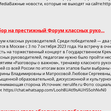
s.MediaВажные новости, которые не выходят на сайте:ht
ор на престижный Форум классных руко...
рум классных руководителей. Среди победителей — два
 в Москве с 3 по 7 октября 2023 года. На встречу в о
сть на торжественный концерт в Государственном Крем
ссных руководителей, педагогам нужно было пройти не
нятиям «Разговоры о важном», тренажёр классного рук
лей со всей России по итогам всех этапов были выбран
Ирины Владимировны и Матросовой Любови Сергеевны, 
асыщенной образовательной, дискуссионной и культурно
инимающая сторона. Источник: nerulife.ru Фото: социа
: https://chat.whatsapp.com/Looh8UAtl9sAUH55ohNvN0