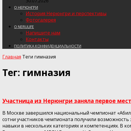
30.07.2026
О НЕРЮНГРИ
История Нерюнгри и перспективы
Фотогалерея
О NERULIFE
Напишите нам
Контакты
ПОЛИТИКА КОНФИДЕНЦИАЛЬНОСТИ
Главная
Теги
гимназия
Тег: гимназия
Участница из Нерюнгри заняла первое мест
В Москве завершился национальный чемпионат «Абили
сотни участников чемпионата получили возможность з
навыки в нескольких категориях и компетенциях. В 