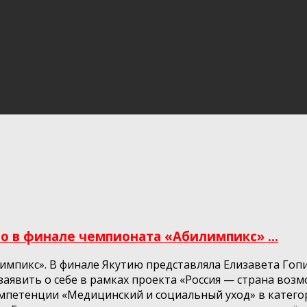
о в финале чемпионата «Абилимпикс» ...
мпикс». В финале Якутию представляла Елизавета Гопи
аявить о себе в рамках проекта «Россия — страна воз
компетенции «Медицинский и социальный уход» в катег