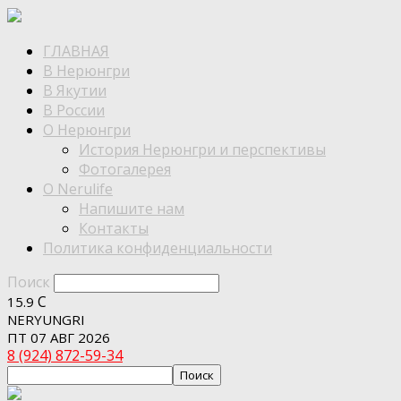
ГЛАВНАЯ
В Нерюнгри
В Якутии
В России
О Нерюнгри
История Нерюнгри и перспективы
Фотогалерея
О Nerulife
Напишите нам
Контакты
Политика конфиденциальности
Поиск
C
15.9
NERYUNGRI
ПТ 07 АВГ 2026
8 (924) 872-59-34