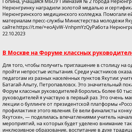
Гопина, учащаяся МБОУ Гимназия № 2 города Нерюнгри
Нерюнгринку наградили золотой медалью и сертификат
Нерюнгринского медицинского колледжа. Помогали ей
материалам пресс-службы Министерства молодёжи Яку
сайте:https://t.me/+eoAJvW-VnhpmYzQyРабота Нерюнгри
22.10.2023
В Москве на Форуме классных руководителей
Для того, чтобы получить приглашение в столицу на 
пройти непростые испытания. Среди участников оказал
педагогам из разных населённых пунктов Якутии: учит
Батагай-Алыту, Петропавловск. Это значительный пока
Форум классных руководителей боролись более 60 тыс
руководителей я участвую в первый раз. Это очень м
лекции о буллинге от президентской платформы «Россия
профилактике этого явления. Её вели финалисты конку
Якутске», — поделилась впечатлениями учитель нача
мероприятий, на которых будет уделено внимание так
инклюзивное образование, воспитание в духе традиц