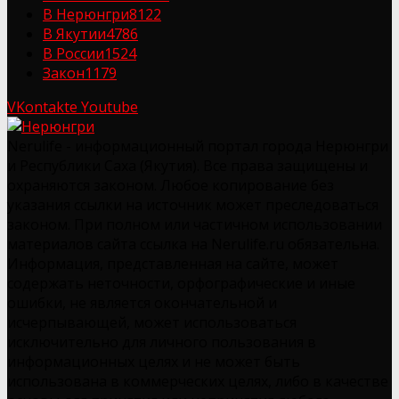
В Нерюнгри
8122
В Якутии
4786
В России
1524
Закон
1179
VKontakte
Youtube
Nerulife - информационный портал города Нерюнгри
и Республики Саха (Якутия). Все права защищены и
охраняются законом. Любое копирование без
указания ссылки на источник может преследоваться
законом. При полном или частичном использовании
материалов сайта ссылка на Nerulife.ru обязательна.
Информация, представленная на сайте, может
содержать неточности, орфографические и иные
ошибки, не является окончательной и
исчерпывающей, может использоваться
исключительно для личного пользования в
информационных целях и не может быть
использована в коммерческих целях, либо в качестве