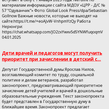
материалам информации с сайта МДОУ «ЦРР - Д/С №
57 "Одуванчик"» Фото: Global Look Press/dpa/Sebastian
Gollnow Важные новости, которые не выходят на
сайте:https://t.me/+eoAJvW-VnhpmYzQy Работа
Нерюнгри:
https://chat.whatsapp.com/JO2zxYwxv5d5YNWfuqoqmV
04.01.2025
Дети врачей и педагогов могут получить
приоритет при зачислении в детский с...
Депутат Государственной думы Ярослав Нилов,
возглавляющий комитет по труду, социальной
политике и делам ветеранов, разработал
законопроект, предусматривающий приоритетное
зачисление детей учителей и врачей в дошкольные
образовательные учреждения. Текст законопроекта
будет представлен в Государственную думу в
ближайшее время. Законопроект предлагает