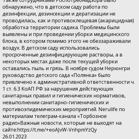
обнаружено, что в детском саду работа по
дезинфекции, дезинсекции и дератизации не
проводилась, как и противоклещевая (акарицидная)
обработка территории садика. Проблемы были
выявлены и при проведении уборки медицинского
блока, в котором помимо этого не обеззараживали
воздух. В детском саду использовались
просроченные дезинфицирующие растворы, а в
некоторых местах даже после текущей уборки
оставались пыль и грязь. В ноябре судом Нерюнгри
руководство детского сада «Полянка» было
привлечено к административной ответственности ч.
1 ст. 6.3 КоАП РФ за нарушения действующих
санитарных правил и гигиенических нормативов,
невыполнении санитарно-гигиенических и
противоэпидемических мероприятий. Nerulife по
материалам телеграм-канала «Торбозное
радио»Важные новости, которые не выходят на
сайте:https://t.me/+eoAJvW-VnhpmYzQy
26.01.2023