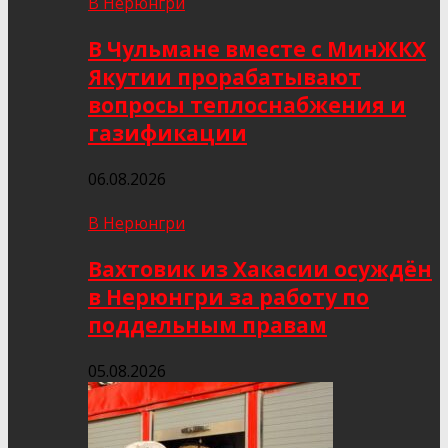
В Нерюнгри
В Чульмане вместе с МинЖКХ
Якутии прорабатывают
вопросы теплоснабжения и
газификации
06.08.2026
В Нерюнгри
Вахтовик из Хакасии осуждён
в Нерюнгри за работу по
поддельным правам
05.08.2026