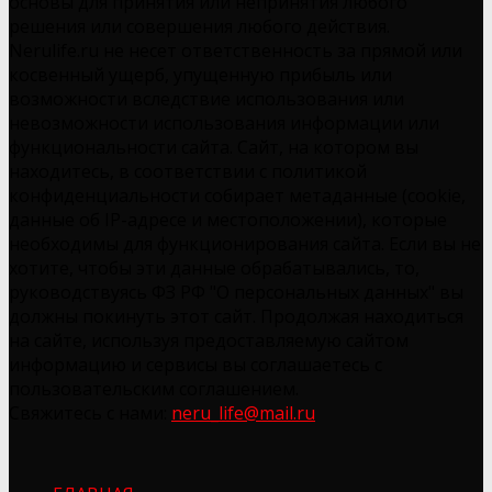
основы для принятия или непринятия любого
решения или совершения любого действия.
Nerulife.ru не несет ответственность за прямой или
косвенный ущерб, упущенную прибыль или
возможности вследствие использования или
невозможности использования информации или
функциональности сайта. Сайт, на котором вы
находитесь, в соответствии с политикой
конфиденциальности собирает метаданные (cookie,
данные об IP-адресе и местоположении), которые
необходимы для функционирования сайта. Если вы не
хотите, чтобы эти данные обрабатывались, то,
руководствуясь ФЗ РФ "О персональных данных" вы
должны покинуть этот сайт. Продолжая находиться
на сайте, используя предоставляемую сайтом
информацию и сервисы вы соглашаетесь с
пользовательским соглашением.
Свяжитесь с нами:
neru_life@mail.ru