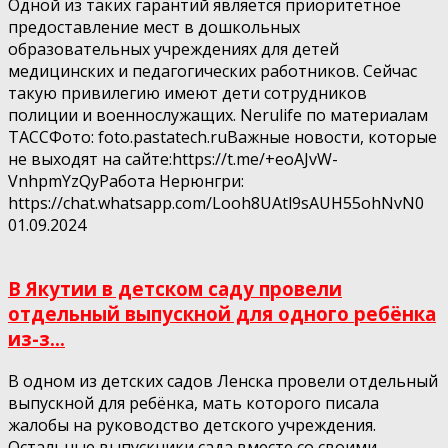
Одной из таких гарантий является приоритетное
предоставление мест в дошкольных
образовательных учреждениях для детей
медицинских и педагогических работников. Сейчас
такую привилегию имеют дети сотрудников
полиции и военнослужащих. Nerulife по материалам
ТАССФото: foto.pastatech.ruВажные новости, которые
не выходят на сайте:https://t.me/+eoAJvW-
VnhpmYzQyРабота Нерюнгри:
https://chat.whatsapp.com/Looh8UAtl9sAUH55ohNvN0
01.09.2024
В Якутии в детском саду провели
отдельный выпускной для одного ребёнка
из-з...
В одном из детских садов Ленска провели отдельный
выпускной для ребёнка, мать которого писала
жалобы на руководство детского учреждения.
Остальные выпускники сада вместе со своими