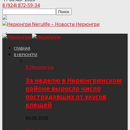
8 (924) 872-59-34
Nerulife – Новости Нерюнгри
ГЛАВНАЯ
В НЕРЮНГРИ
В Нерюнгри
За неделю в Нерюнгринском
районе выросло число
пострадавших от укусов
клещей
06.08.2026