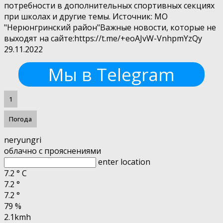
потребности в дополнительных спортивных секциях
при школах и другие темы. Источник: МО
"Нерюнгринский район"Важные новости, которые не
выходят на сайте:https://t.me/+eoAJvW-VnhpmYzQy
29.11.2022
Мы в Telegram
1
Погода
neryungri
облачно с прояснениями
enter location
7.2
°
C
7.2
°
7.2
°
79 %
2.1kmh