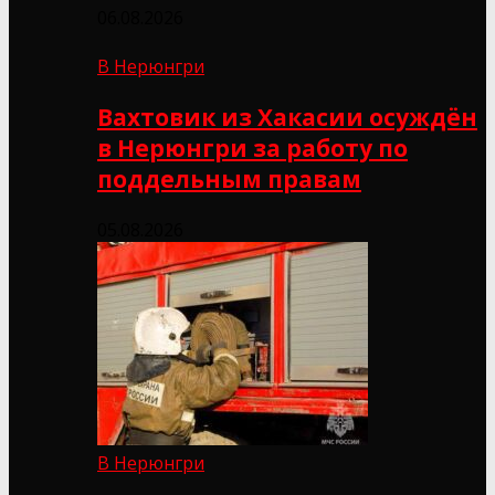
06.08.2026
В Нерюнгри
Вахтовик из Хакасии осуждён
в Нерюнгри за работу по
поддельным правам
05.08.2026
В Нерюнгри