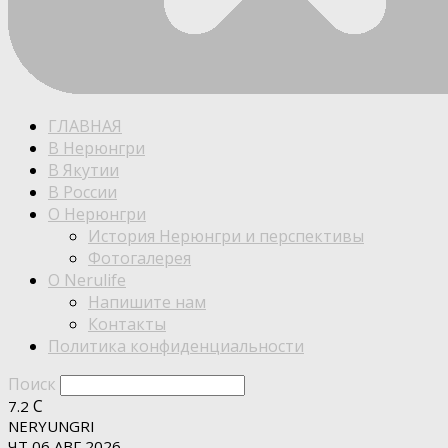
ГЛАВНАЯ
В Нерюнгри
В Якутии
В России
О Нерюнгри
История Нерюнгри и перспективы
Фотогалерея
О Nerulife
Напишите нам
Контакты
Политика конфиденциальности
Поиск
C
7.2
NERYUNGRI
ЧТ 06 АВГ 2026