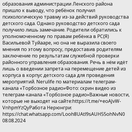
образования администрации Ленского района
пришло к выводу, что ребёнок получил
психологическую травму из-за действий руководства
детского сада. Однако руководство детского сада
получило лишь замечание. Родители обратились к
уполномоченному по правам ребёнка в РС(Я)
Васильевой Туйааре, но она не выразила своего
мнения по этому вопросу, предоставив родителям
заключение по результатам служебной проверки
районного управления образования. Речь в нём идёт
лишь о введении запрета на перемещение детей из
корпуса в корпус детского сада для проведения
мероприятий. Nerulife по материалам телеграм-
канала «Торбозное радио»Фото: скрин видео из
телеграм-канала «Торбозное радио»Важные новости,
которые не выходят на сайте:https://t.me/+eoAJvW-
VnhpmYzQyРабота Нерюнгри:
https://chat.whatsapp.com/Looh8UAtl9sAUH55ohNvN0
08.08.2024