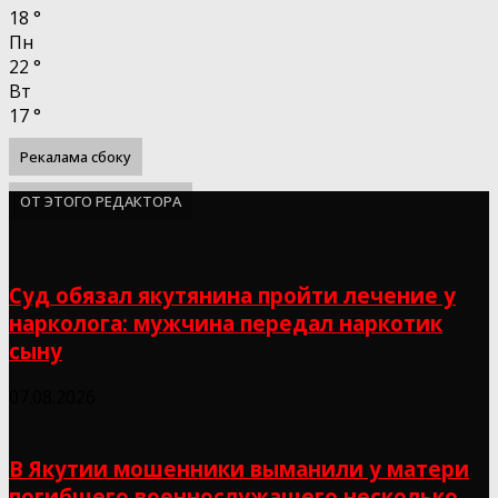
18
°
Пн
22
°
Вт
17
°
Рекалама сбоку
ОТ ЭТОГО РЕДАКТОРА
Суд обязал якутянина пройти лечение у
нарколога: мужчина передал наркотик
сыну
07.08.2026
В Якутии мошенники выманили у матери
погибшего военнослужащего несколько