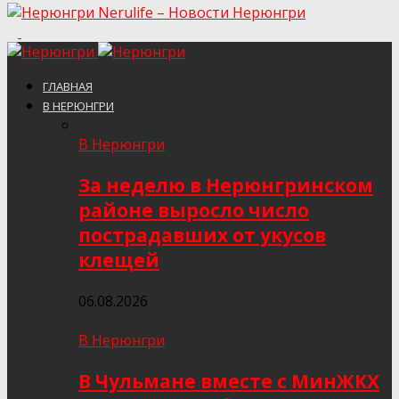
Nerulife – Новости Нерюнгри
ГЛАВНАЯ
В НЕРЮНГРИ
В Нерюнгри
За неделю в Нерюнгринском
районе выросло число
пострадавших от укусов
клещей
06.08.2026
В Нерюнгри
В Чульмане вместе с МинЖКХ