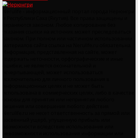
Nerulife - информационный портал города Нерюнгри
и Республики Саха (Якутия). Все права защищены и
охраняются законом. Любое копирование без
указания ссылки на источник может преследоваться
законом. При полном или частичном использовании
материалов сайта ссылка на Nerulife.ru обязательна.
Информация, представленная на сайте, может
содержать неточности, орфографические и иные
ошибки, не является окончательной и
исчерпывающей, может использоваться
исключительно для личного пользования в
информационных целях и не может быть
использована в коммерческих целях, либо в качестве
основы для принятия или непринятия любого
решения или совершения любого действия.
Nerulife.ru не несет ответственность за прямой или
косвенный ущерб, упущенную прибыль или
возможности вследствие использования или
невозможности использования информации или