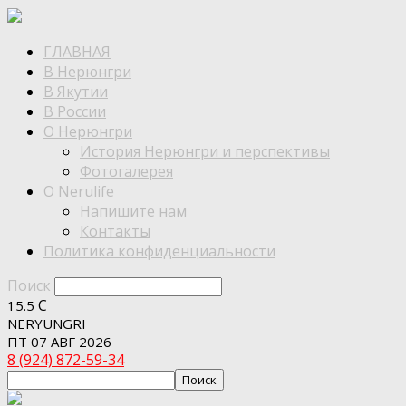
ГЛАВНАЯ
В Нерюнгри
В Якутии
В России
О Нерюнгри
История Нерюнгри и перспективы
Фотогалерея
О Nerulife
Напишите нам
Контакты
Политика конфиденциальности
Поиск
C
15.5
NERYUNGRI
ПТ 07 АВГ 2026
8 (924) 872-59-34