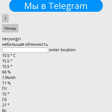
Мы в Telegram
1
Погода
neryungri
небольшая облачность
enter location
15.5
°
C
15.5
°
15.5
°
66 %
1.9kmh
11 %
Пт
15
°
Сб
21
°
Вс