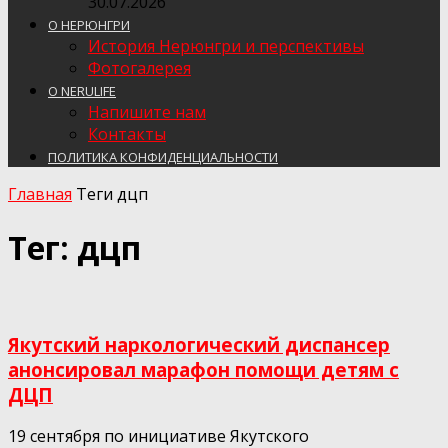
30.07.2026
О НЕРЮНГРИ
История Нерюнгри и перспективы
Фотогалерея
О NERULIFE
Напишите нам
Контакты
ПОЛИТИКА КОНФИДЕНЦИАЛЬНОСТИ
Главная
Теги
дцп
Тег: дцп
Якутский наркологический диспансер
анонсировал марафон помощи детям с
ДЦП
19 сентября по инициативе Якутского