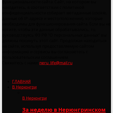
функциональности сайта. Сайт, на котором вы
находитесь, в соответствии с политикой
конфиденциальности собирает метаданные (cookie,
данные об IP-адресе и местоположении), которые
необходимы для функционирования сайта. Если вы не
хотите, чтобы эти данные обрабатывались, то,
руководствуясь ФЗ РФ "О персональных данных" вы
должны покинуть этот сайт. Продолжая находиться
на сайте, используя предоставляемую сайтом
информацию и сервисы вы соглашаетесь с
пользовательским соглашением.
Свяжитесь с нами:
neru_life@mail.ru
ГЛАВНАЯ
В Нерюнгри
В Нерюнгри
За неделю в Нерюнгринском