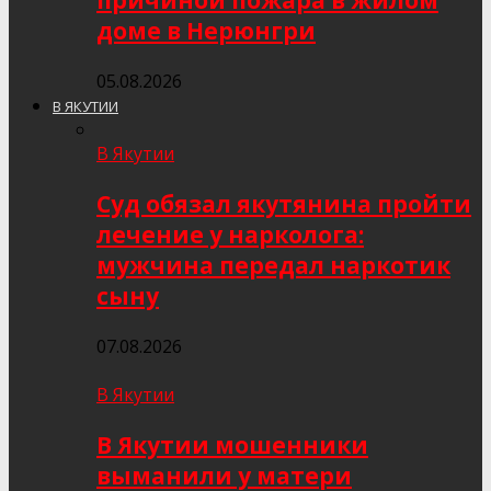
причиной пожара в жилом
доме в Нерюнгри
05.08.2026
В ЯКУТИИ
В Якутии
Суд обязал якутянина пройти
лечение у нарколога:
мужчина передал наркотик
сыну
07.08.2026
В Якутии
В Якутии мошенники
выманили у матери